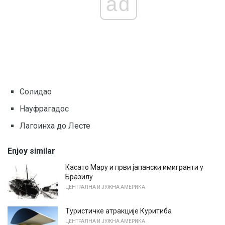
ad
Солидао
Науфрагадос
Лагоинха до Лесте
Enjoy similar
Касато Мару и први јапански имигранти у
Бразилу
ЦЕНТРАЛНА И ЈУЖНА АМЕРИКА
Туристичке атракције Куритиба
ЦЕНТРАЛНА И ЈУЖНА АМЕРИКА