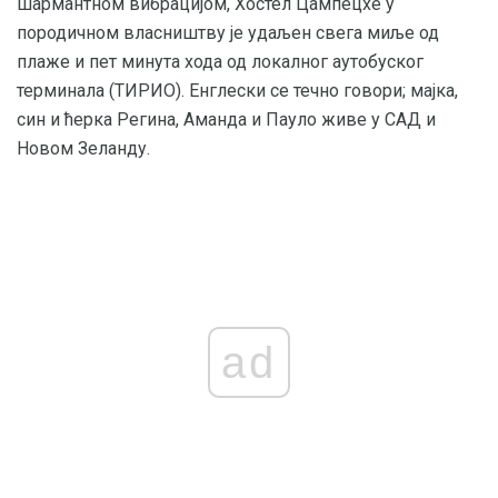
шармантном вибрацијом, Хостел Цампецхе у
породичном власништву је удаљен свега миље од
плаже и пет минута хода од локалног аутобуског
терминала (ТИРИО). Енглески се течно говори; мајка,
син и ћерка Регина, Аманда и Пауло живе у САД и
Новом Зеланду.
ad