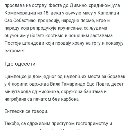
прослава на острву: Феста до Дивино, средином јула.
Комеморација из 18. века укључује масу у Капелици
Сао Себастиао, процесију, народне песме, игре и
параду која репродукује крунисање, са људима
обученим у богате костиме и ношеним заставама.
Постоје штандови који продају храну на тргу и показују
ватромет.
Где одсести:
Цампецхе је дом једног од најлепших места за боравак
у Флорипи: одржива Вила Тамариндо Ецо Лодге, десет
минута хода од Риозинха, окружена баштама и
награђена са печатом без карбона.
Енглески се говори.
Такође, са одрживим приступом гостопримству и