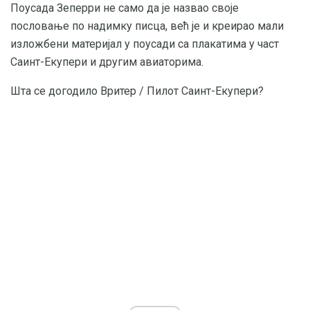
Поусада Зеперри не само да је назвао своје
пословање по надимку писца, већ је и креирао мали
изложбени материјал у поусади са плакатима у част
Саинт-Екупери и другим авиаторима.
Шта се догодило Вритер / Пилот Саинт-Екупери?