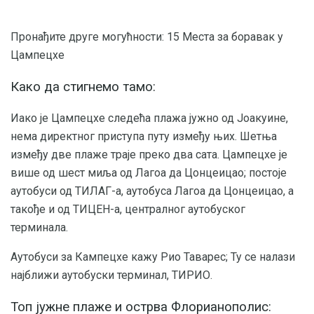
Пронађите друге могућности: 15 Места за боравак у
Цампецхе
Како да стигнемо тамо:
Иако је Цампецхе следећа плажа јужно од Јоакуине,
нема директног приступа путу између њих. Шетња
између две плаже траје преко два сата. Цампецхе је
више од шест миља од Лагоа да Цонцеицао; постоје
аутобуси од ТИЛАГ-а, аутобуса Лагоа да Цонцеицао, а
такође и од ТИЦЕН-а, централног аутобуског
терминала.
Аутобуси за Кампецхе кажу Рио Таварес; Ту се налази
најближи аутобуски терминал, ТИРИО.
Топ јужне плаже и острва Флорианополис: