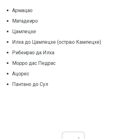
Армацао
Матадеиро
Цампецхе
Илха до Цампецхе (острво Кампецхе)
Рибеирао да Илха
Морро дас Педрас
Ацорес
Пантано до Сул