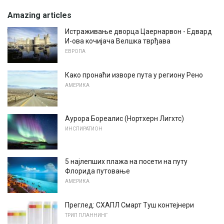
Amazing articles
Истраживање дворца Цаернарвон - Едвард
И-ова кочијача Велшка тврђава
ЕВРОПА
Како пронаћи изворе пута у региону Рено
АМЕРИКА
Аурора Бореалис (Нортхерн Лигхтс)
ИНСПИРАТИОН
5 најлепших плажа на посети на путу
Флорида путовање
АМЕРИКА
Преглед: СХАПЛ Смарт Туш контејнери
ТРИП ПЛАННИНГ