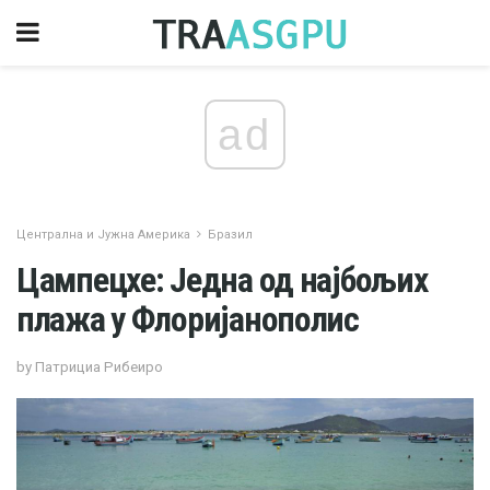
ad
Централна и Јужна Америка
Бразил
Цампецхе: Једна од најбољих
плажа у Флоријанополис
by Патрициа Рибеиро