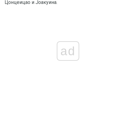
Цонцеицао и Јоакуина.
ad