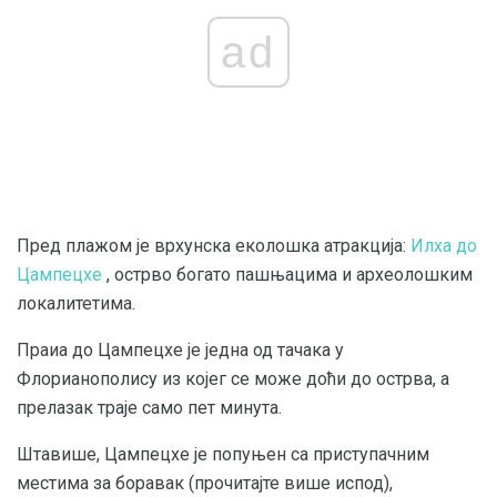
ad
Пред плажом је врхунска еколошка атракција:
Илха до
Цампецхе
, острво богато пашњацима и археолошким
локалитетима.
Праиа до Цампецхе је једна од тачака у
Флорианополису из којег се може доћи до острва, а
прелазак траје само пет минута.
Штавише, Цампецхе је попуњен са приступачним
местима за боравак (прочитајте више испод),