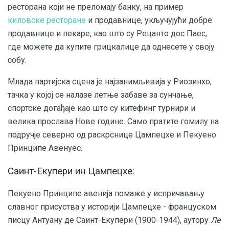
ресторана који не преломају банку, на пример
киловске ресторане
и продавнице, укључујући добре
продавнице и пекаре, као што су Рецанто дос Паес,
где можете да купите грицкалице да однесете у своју
собу.
Млада партијска сцена је најзанимљивија у Риозинхо,
тачка у којој се налазе летње забаве за сунчање,
спортске догађаје као што су китефинг турнири и
велика прослава Нове године. Само пратите гомилу на
подручје северно од раскрснице Цампецхе и Пекуено
Принципе Авенуес.
Саинт-Екупери ин Цампецхе:
Пекуено Принципе авенија помаже у испричавању
славног присуства у историји Цампецхе - француском
писцу Антуану де Саинт-Екупери (1900-1944), аутору
Ле