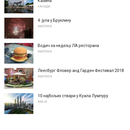
Казина
КАНАДА
4. јула у Бруклину
АМЕРИКА
Водич за недељу ЛА ресторана
АМЕРИКА
Леесбург Фловер анд Гарден Фестивал 2018
АМЕРИКА
10 најбољих ствари у Куала Лумпуру
АЗИЈА