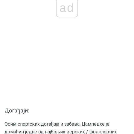
ad
Догађаји:
Осим спортских догађаја и забава, Цампецхе је
домаћин једне од најбољих верских / фолклорних