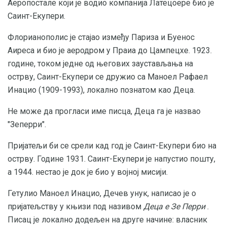
Аеропостале који је водио компанија Латецоере био је
Саинт-Екупери.
Флорианополис је стајао између Париза и Буенос
Аиреса и био је аеродром у Праиа до Цампецхе. 1923.
године, током једне од његових заустављања на
острву, Саинт-Екупери се дружио са Маноел Рафаел
Инацио (1909-1993), локално познатом као Деца.
Не може да прогласи име писца, Деца га је назвао
"Зеперри".
Пријатељи би се срели кад год је Саинт-Екупери био на
острву. Године 1931. Саинт-Екупери је напустио пошту,
а 1944. нестао је док је био у војној мисији.
Гетулио Маноел Инацио, Дечев унук, написао је о
пријатељству у књизи под називом
Деца е Зе Перри
.
Писац је локално додељен на друге начине: власник