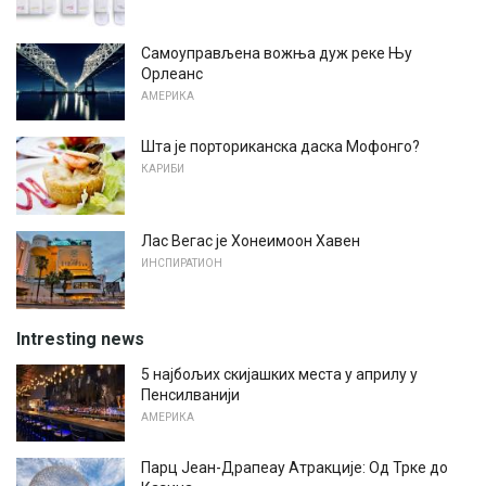
Самоуправљена вожња дуж реке Њу
Орлеанс
АМЕРИКА
Шта је порториканска даска Мофонго?
КАРИБИ
Лас Вегас је Хонеимоон Хавен
ИНСПИРАТИОН
Intresting news
5 најбољих скијашких места у априлу у
Пенсилванији
АМЕРИКА
Парц Јеан-Драпеау Атракције: Од Трке до