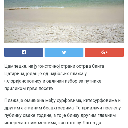
Цампецхе, на југоисточној страни острва Санта
Цатарина, један је од најбољих плажа у
Флоријанополису и одличан избор за путнике
приликом прве посете.
Плажа је омиљена међу сурфовима, китесурфовима и
другим активним беацхгоерима. То привлачи прелепу
публику сваке године, а то је близу другим главним
интересантним местима, као што су Лагоа да