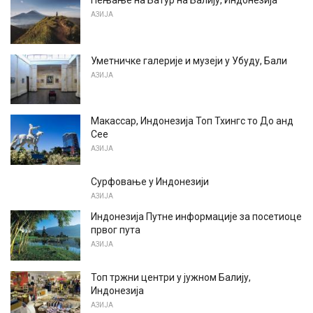
Пењање на Батур на Балију, Индонезија
АЗИЈА
Уметничке галерије и музеји у Убуду, Бали
АЗИЈА
Макассар, Индонезија Топ Тхингс то До анд
Сее
АЗИЈА
Сурфовање у Индонезији
АЗИЈА
Индонезија Путне информације за посетиоце
првог пута
АЗИЈА
Топ тржни центри у јужном Балију,
Индонезија
АЗИЈА