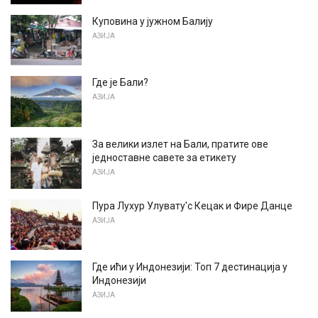
Куповина у јужном Балију
АЗИЈА
Где је Бали?
АЗИЈА
За велики излет на Бали, пратите ове
једноставне савете за етикету
АЗИЈА
Пура Лухур Улувату'с Кецак и Фире Данце
АЗИЈА
Где ићи у Индонезији: Топ 7 дестинација у
Индонезији
АЗИЈА