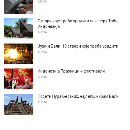
АЗИЈА
Ствари које треба урадити на језеру Тоба,
Индонезија
АЗИЈА
Јужни Бали: 10 ствари које треба урадити
АЗИЈА
Индонезија Празници и фестивали
АЗИЈА
Посети Пура Бесаких, најлепши храм Бали
АЗИЈА