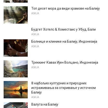
Топ десет мора да види храмове на Балију
АЗИЈА
Будгет Хотелс & Хоместаис у Убуд, Бали
АЗИЈА
Болнице и клинике на Балију, Индонезија
АЗИЈА
Треккинг Кавах Ијен Волцано, Индонезија
АЗИЈА
8 најбољих културних и природних
истраживања за откривање у источном
Балију
АЗИЈА
Валута на Балију