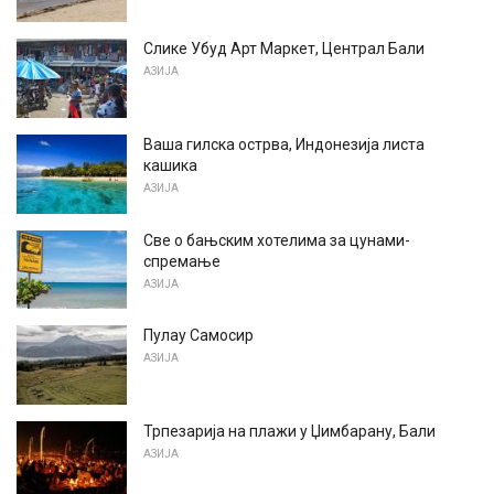
Слике Убуд Арт Маркет, Централ Бали
АЗИЈА
Ваша гилска острва, Индонезија листа
кашика
АЗИЈА
Све о бањским хотелима за цунами-
спремање
АЗИЈА
Пулау Самосир
АЗИЈА
Трпезарија на плажи у Џимбарану, Бали
АЗИЈА