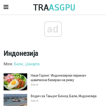
ad
Индонезија
More:
Бали
,
Џакарта
Наси Горенг: Индонезијски пиринач
шампиона базиран на рижу
АЗИЈА
Водич за Тањунг Беноа, Бали, Индонезија
АЗИЈА