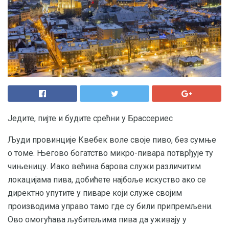
Једите, пијте и будите срећни у Брассериес
Људи провинције Квебек воле своје пиво, без сумње
о томе. Његово богатство микро-пивара потврђује ту
чињеницу. Иако већина барова служи различитим
локацијама пива, добићете најбоље искуство ако се
директно упутите у пиваре који служе својим
производима управо тамо где су били припремљени.
Ово омогућава љубитељима пива да уживају у