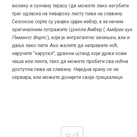
велику и сунчану терасу где можете лако изгубити
траг одласка на пиварску листу пива на славину.
Сезонске сорте су увијек сјајан избор, а за нечим
оригиналним потражите Цхилли Амбер (
Амбрее аук
Пиментс Фортс
), који је интригантно зачињен, али и
даље лако пити. Ако желите да направите ноћ,
наручите "карусел", дрвени штанд који држи осам
чаша или пинта, тако да можете пробати сва ноћна
доступна пива на славину. Ниједна храну се не
сервира, али можете донијети своје грицкалице.
ad