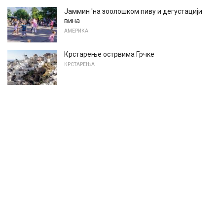
Јаммин 'на зоолошком пиву и дегустацији
вина
АМЕРИКА
Крстарење острвима Грчке
КРСТАРЕЊА