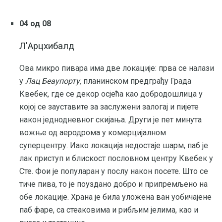
04 од 08
Л'Арцхибалд
Ова микро пивара има две локације: прва се налази
у
Лац Беаупорту,
планинском предграђу Града
Квебек, где се декор осјећа као добродошлица у
којој се зауставите за заслужени залогај и пијете
након једнодневног скијања. Други је пет минута
вожње од аеродрома у комерцијалном
суперцентру. Иако локација недостаје шарм, паб је
лак приступ и блискост пословном центру Квебек у
Сте. Фои је популаран у послу након посете. Што се
тиче пива, то је поуздано добро и припремљено на
обе локације. Храна је била уложена ван уобичајене
паб фаре, са стеаковима и рибљим јелима, као и