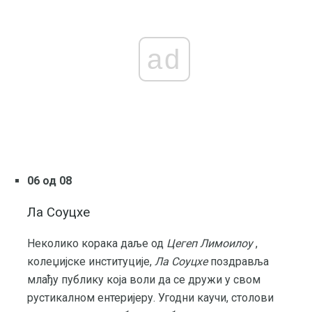
ad
06 од 08
Ла Соуцхе
Неколико корака даље од
Цегеп Лимоилоу
,
колеџијске институције,
Ла Соуцхе
поздравља
млађу публику која воли да се дружи у свом
рустикалном ентеријеру. Угодни каучи, столови