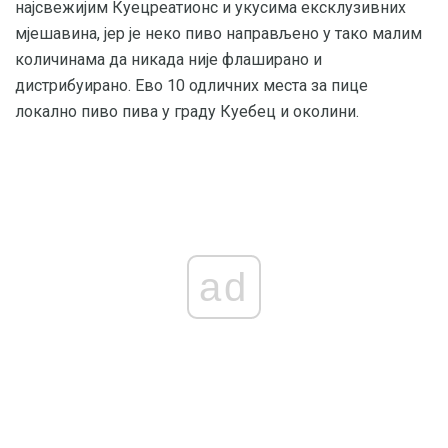
најсвежијим Куецреатионс и укусима ексклузивних
мјешавина, јер је неко пиво направљено у тако малим
количинама да никада није флаширано и
дистрибуирано. Ево 10 одличних места за пице
локално пиво пива у граду Куебец и околини.
ad