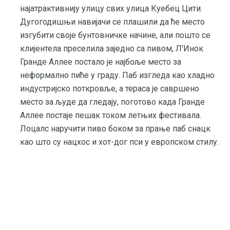
најатрактивнију улицу свих улица Куебец Цити.
Дугогодишњи навијачи се плашили да ће место
изгубити своје бунтовничке начине, али пошто се
клијентела преселила заједно са пивом, Л'Инок
Гранде Аллее постало је најбоље место за
неформално пиће у граду. Паб изгледа као хладно
индустријско поткровље, а тераса је савршено
место за људе да гледају, поготово када Гранде
Аллее постаје пешак током летњих фестивала.
Лоцалс наручити пиво боком за прање паб снацк
као што су нацхос и хот-дог пси у европском стилу.