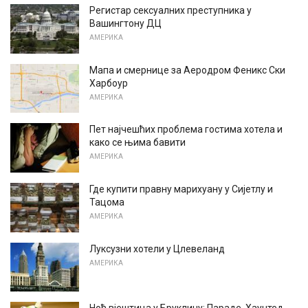
Регистар сексуалних преступника у
Вашингтону ДЦ
АМЕРИКА
Мапа и смернице за Аеродром Феникс Ски
Харбоур
АМЕРИКА
Пет најчешћих проблема гостима хотела и
како се њима бавити
АМЕРИКА
Где купити правну марихуану у Сијетлу и
Тацома
АМЕРИКА
Луксузни хотели у Цлевеланд
АМЕРИКА