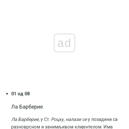
ad
01 од 08
Ла Барберие
Ла Барберие,
у Ст.
Роцху, налази се
у позадини са
разноврсном и занимљивом клијентелом. Има