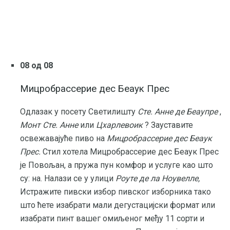
08 од 08
Мицробрассерие дес Беаук Прес
Одлазак у посету Светилишту
Сте.
Анне де Беаупре
,
Монт Сте.
Анне
или
Цхарлевоик
? Зауставите
освежавајуће пиво на
Мицробрассерие дес Беаук
Прес.
Стил хотела Мицробрассерие дес Беаук Прес
је Повољан, а пружа пун комфор и услуге као што
су: на. Налази се у улици
Роуте де ла Ноувелле,
Истражите пивски избор пивског изборника тако
што ћете изабрати мали дегустацијски формат или
изабрати пинт вашег омиљеног међу 11 сорти и