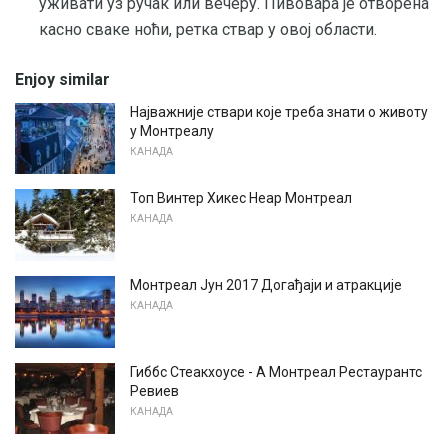
уживати уз ручак или вечеру. Пивовара је отворена
касно сваке ноћи, ретка ствар у овој области.
Enjoy similar
Најважније ствари које треба знати о животу
у Монтреалу
КАНАДА
Топ Винтер Хикес Неар Монтреал
КАНАДА
Монтреал Јун 2017 Догађаји и атракције
КАНАДА
Гиббс Стеакхоусе - А Монтреал Рестаурантс
Ревиев
КАНАДА