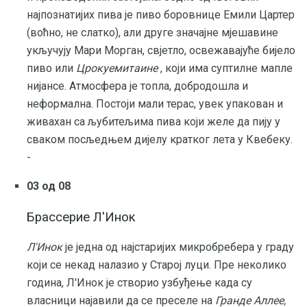
најпознатијих пива је пиво боровнице Емили Цартер
(воћно, не слатко), али друге значајне мјешавине
укључују Мари Морган, свјетло, освежавајуће бијело
пиво или
Црокуемитаине
, који има суптилне мапле
нијансе. Атмосфера је топла, добродошла и
неформална. Постоји мали терас, увек упакован и
живахан са љубитељима пива који желе да пију у
сваком посљедњем дијелу кратког лета у Квебеку.
-
03 од 08
Брассерие Л'Инок
Л'Инок
је једна од најстаријих микробребера у граду
који се некад налазио у Старој луци. Пре неколико
година, Л'Инок је створио узбуђење када су
власници најавили да се преселе на
Гранде Аллее,