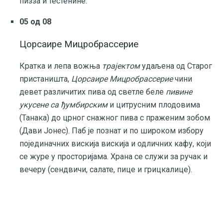
пизза и тестенине.
05 од 08
Цорсаире Мицробрассерие
Кратка и лепа вожња
трајектом
удаљена од Старог
пристаништа,
Цорсаире Мицробрассерие
чини
девет различитих пива од светле беле
пивине
укусене са ђумбирским
и цитрусним плодовима
(Танака) до црног снажног пива с праженим зобом
(Дави Јонес). Паб је познат и по широком избору
појединачних вискија вискија и одличних кафу, који
се журе у просторијама. Храна се служи за ручак и
вечеру (сендвичи, салате, пице и грицкалице).