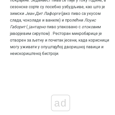
покрајине. Једанаест пива се пије у току године, а
сезонске сорте су посебно узбудљиве, као што је
зимски
Јеан Дит Лафорге
(јако пиво са укусом
слада, чоколаде и ваниле) и пролећни
Лоуис
Габорит
(
јантарно
пиво упаковано с
отоковим
јаворјевим сирупом) . Ресторан микробарице је
отворен за љетну и почетак јесени, када корисници
могу уживати у опуштајућој дворишној павици и
неискориштеној бистроји.
ad