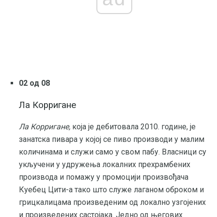
02 од 08
Ла Корригане
Ла Корригане,
која је дебитовала 2010. године, је
занатска пивара у којој се пиво производи у малим
количинама и служи само у свом пабу. Власници су
укључени у удружења локалних прехрамбених
производа и помажу у промоцији произвођача
Куебец Цити-а тако што служе лаганом оброком и
грицкалицама произведеним од локално узгојених
и произведених састојака. Једно од његових