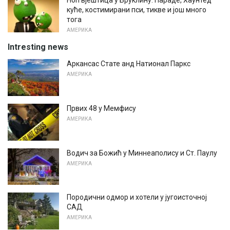
Ноћ вјештица у Бруклину: Параде, Хаунтед
куће, костимирани пси, тикве и још много
тога
АМЕРИКА
Intresting news
Аркансас Стате анд Натионал Паркс
АМЕРИКА
Првих 48 у Мемфису
АМЕРИКА
Водич за Божић у Миннеаполису и Ст. Паулу
АМЕРИКА
Породични одмор и хотели у југоисточној
САД
АМЕРИКА