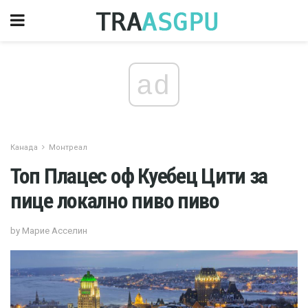
ad
Канада
Монтреал
Топ Плацес оф Куебец Цити за
пице локално пиво пиво
by Марие Асселин