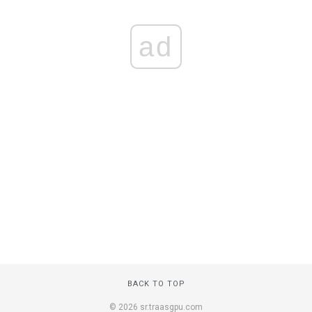
ad
BACK TO TOP
© 2026 sr.traasgpu.com