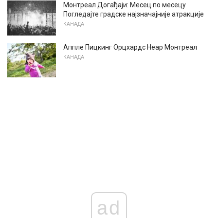
Монтреал Догађаји: Месец по месецу
Погледајте градске најзначајније атракције
КАНАДА
Аппле Пицкинг Орцхардс Неар Монтреал
КАНАДА
ad