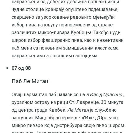
направљени од дебелих дебљина пртљажника и
чудне столице креирају опуштено подешавање,
савршено за узорковање редовито мјењајући
избор пива на кљуну припремљену од стране
различитих микро-пивара Куебец-а. Такође нуди
широк избор флашираних пива, као и инвентивни
паб мени са поновним замишљеним класикама
направљеним са локалним састојцима.
07 од 08
Паб Ле Митан
Овај шармантан паб налази се на
л'Иле
д'Орлеанс
,
руралном острву на реци Ст. Лавренце, 30 минута
од центра града Квебек.
Ле Митан
је службено
заступник Мицробрассерие де л'Иле д'Орлеанс,
микро пиваре која дистрибуира своје пиво широм